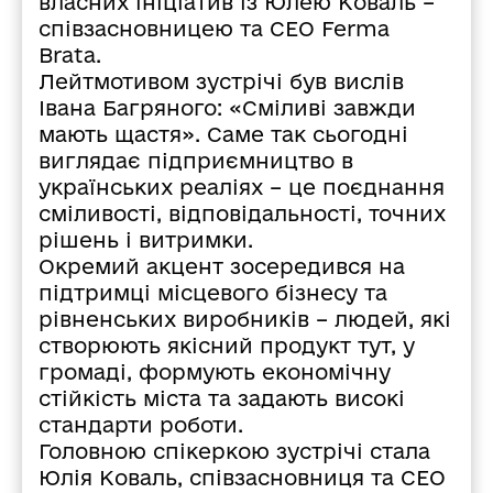
власних ініціатив із Юлею Коваль –
співзасновницею та СЕО Ferma
Brata.
Лейтмотивом зустрічі був вислів
Івана Багряного: «Сміливі завжди
мають щастя». Саме так сьогодні
виглядає підприємництво в
українських реаліях – це поєднання
сміливості, відповідальності, точних
рішень і витримки.
Окремий акцент зосередився на
підтримці місцевого бізнесу та
рівненських виробників – людей, які
створюють якісний продукт тут, у
громаді, формують економічну
стійкість міста та задають високі
стандарти роботи.
Головною спікеркою зустрічі стала
Юлія Коваль, співзасновниця та СЕО