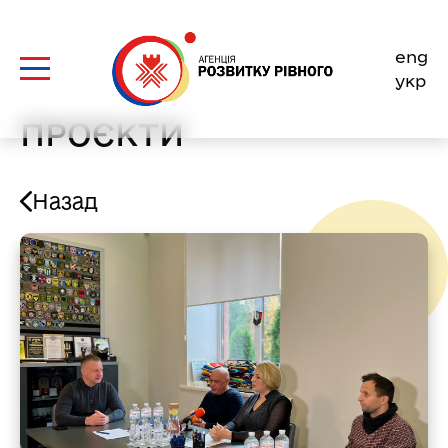
Skip
to
eng
content
укр
ПРОЄКТИ
Назад