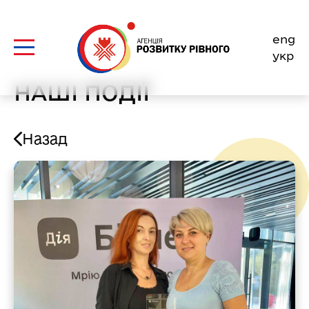
Skip
to
eng
content
укр
НАШІ ПОДІЇ
Назад