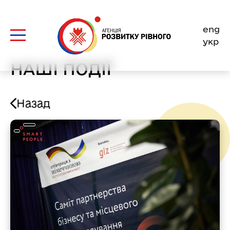
Skip
to
eng
content
укр
НАШІ ПОДІЇ
Назад