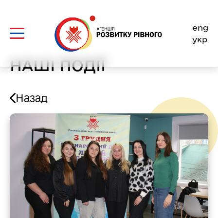
Skip
to
eng
content
укр
НАШІ ПОДІЇ
Назад